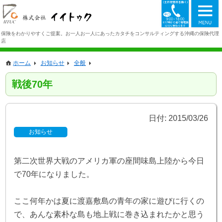
098-942-1
保険をわかりやすくご提案。お一人お一人にあったカタチをコンサルティングする沖縄の保険代理
店
ホーム
お知らせ
全般
戦後70年
日付:
2015/03/26
お知らせ
第二次世界大戦のアメリカ軍の座間味島上陸から今日
で70年になりました。
ここ何年かは夏に渡嘉敷島の青年の家に遊びに行くの
で、あんな素朴な島も地上戦に巻き込まれたかと思う