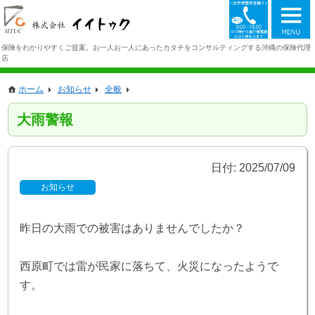
098-942-1
保険をわかりやすくご提案。お一人お一人にあったカタチをコンサルティングする沖縄の保険代理
店
ホーム
お知らせ
全般
大雨警報
日付:
2025/07/09
お知らせ
昨日の大雨での被害はありませんでしたか？
西原町では雷が民家に落ちて、火災になったようで
す。